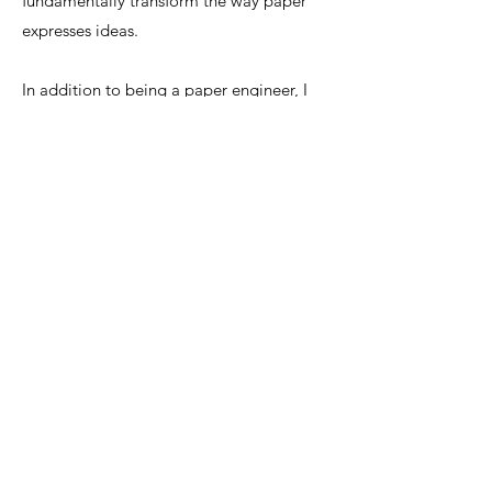
fundamentally transform the way paper
expresses ideas.
In addition to being a paper engineer, I
have experience as a graphic designer
and art curator.
Leveraging these skills, I always prioritize
the concepts and perspectives of the
designers and artists I collaborate with in
my engineering work.
I hope to share the joy and excitement of
paper mechanisms with many creators
and everyone who experiences my work.
ポップアップカードや仕掛け絵本の設計をはじ